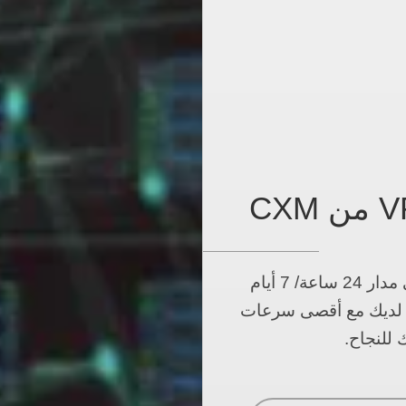
اجعل تنفيذ استراتيجية التداول الخاصة بك نشطًا على مدار 24 ساعة/ 7 أيام
ت التداول الآلي (EAs) المفضلة لديك مع أقصى سرعات
 للنجاح.