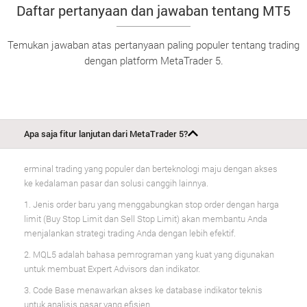
Daftar pertanyaan dan jawaban tentang MT5
Temukan jawaban atas pertanyaan paling populer tentang trading
dengan platform MetaTrader 5.
Apa saja fitur lanjutan dari MetaTrader 5?
erminal trading yang populer dan berteknologi maju dengan akses
ke kedalaman pasar dan solusi canggih lainnya.
1. Jenis order baru yang menggabungkan stop order dengan harga
limit (Buy Stop Limit dan Sell Stop Limit) akan membantu Anda
menjalankan strategi trading Anda dengan lebih efektif.
2. MQL5 adalah bahasa pemrograman yang kuat yang digunakan
untuk membuat Expert Advisors dan indikator.
3. Code Base menawarkan akses ke database indikator teknis
untuk analisis pasar yang efisien.