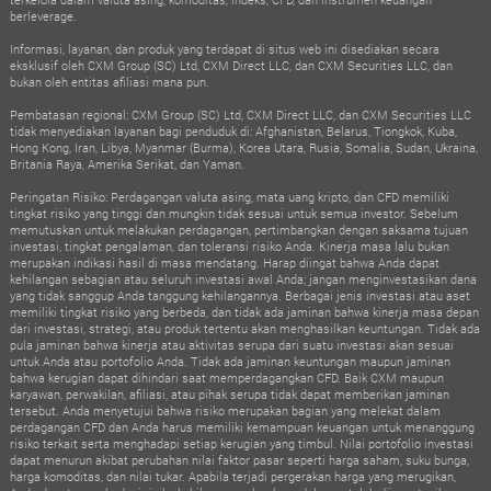
berleverage.
Informasi, layanan, dan produk yang terdapat di situs web ini disediakan secara
eksklusif oleh CXM Group (SC) Ltd, CXM Direct LLC, dan CXM Securities LLC, dan
bukan oleh entitas afiliasi mana pun.
Pembatasan regional: CXM Group (SC) Ltd, CXM Direct LLC, dan CXM Securities LLC
tidak menyediakan layanan bagi penduduk di: Afghanistan, Belarus, Tiongkok, Kuba,
Hong Kong, Iran, Libya, Myanmar (Burma), Korea Utara, Rusia, Somalia, Sudan, Ukraina,
Britania Raya, Amerika Serikat, dan Yaman.
Peringatan Risiko: Perdagangan valuta asing, mata uang kripto, dan CFD memiliki
tingkat risiko yang tinggi dan mungkin tidak sesuai untuk semua investor. Sebelum
memutuskan untuk melakukan perdagangan, pertimbangkan dengan saksama tujuan
investasi, tingkat pengalaman, dan toleransi risiko Anda. Kinerja masa lalu bukan
merupakan indikasi hasil di masa mendatang. Harap diingat bahwa Anda dapat
kehilangan sebagian atau seluruh investasi awal Anda; jangan menginvestasikan dana
yang tidak sanggup Anda tanggung kehilangannya. Berbagai jenis investasi atau aset
memiliki tingkat risiko yang berbeda, dan tidak ada jaminan bahwa kinerja masa depan
dari investasi, strategi, atau produk tertentu akan menghasilkan keuntungan. Tidak ada
pula jaminan bahwa kinerja atau aktivitas serupa dari suatu investasi akan sesuai
untuk Anda atau portofolio Anda. Tidak ada jaminan keuntungan maupun jaminan
bahwa kerugian dapat dihindari saat memperdagangkan CFD. Baik CXM maupun
karyawan, perwakilan, afiliasi, atau pihak serupa tidak dapat memberikan jaminan
tersebut. Anda menyetujui bahwa risiko merupakan bagian yang melekat dalam
perdagangan CFD dan Anda harus memiliki kemampuan keuangan untuk menanggung
risiko terkait serta menghadapi setiap kerugian yang timbul. Nilai portofolio investasi
dapat menurun akibat perubahan nilai faktor pasar seperti harga saham, suku bunga,
harga komoditas, dan nilai tukar. Apabila terjadi pergerakan harga yang merugikan,