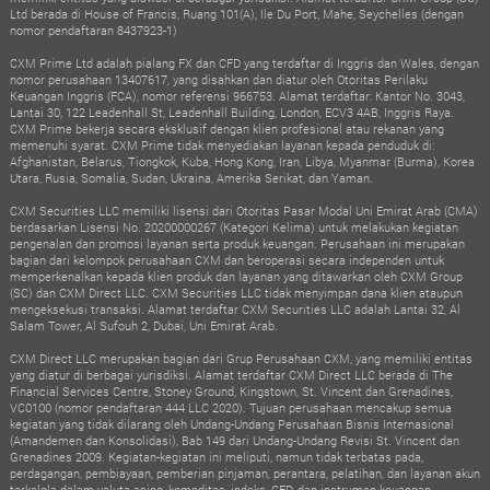
Ltd berada di House of Francis, Ruang 101(A), Ile Du Port, Mahe, Seychelles (dengan
nomor pendaftaran 8437923-1)
CXM Prime Ltd adalah pialang FX dan CFD yang terdaftar di Inggris dan Wales, dengan
nomor perusahaan 13407617, yang disahkan dan diatur oleh Otoritas Perilaku
Keuangan Inggris (FCA), nomor referensi 966753. Alamat terdaftar: Kantor No. 3043,
Lantai 30, 122 Leadenhall St, Leadenhall Building, London, ECV3 4AB, Inggris Raya.
CXM Prime bekerja secara eksklusif dengan klien profesional atau rekanan yang
memenuhi syarat. CXM Prime tidak menyediakan layanan kepada penduduk di:
Afghanistan, Belarus, Tiongkok, Kuba, Hong Kong, Iran, Libya, Myanmar (Burma), Korea
Utara, Rusia, Somalia, Sudan, Ukraina, Amerika Serikat, dan Yaman.
CXM Securities LLC memiliki lisensi dari Otoritas Pasar Modal Uni Emirat Arab (CMA)
berdasarkan Lisensi No. 20200000267 (Kategori Kelima) untuk melakukan kegiatan
pengenalan dan promosi layanan serta produk keuangan. Perusahaan ini merupakan
bagian dari kelompok perusahaan CXM dan beroperasi secara independen untuk
memperkenalkan kepada klien produk dan layanan yang ditawarkan oleh CXM Group
(SC) dan CXM Direct LLC. CXM Securities LLC tidak menyimpan dana klien ataupun
mengeksekusi transaksi. Alamat terdaftar CXM Securities LLC adalah Lantai 32, Al
Salam Tower, Al Sufouh 2, Dubai, Uni Emirat Arab.
CXM Direct LLC merupakan bagian dari Grup Perusahaan CXM, yang memiliki entitas
yang diatur di berbagai yurisdiksi. Alamat terdaftar CXM Direct LLC berada di The
Financial Services Centre, Stoney Ground, Kingstown, St. Vincent dan Grenadines,
VC0100 (nomor pendaftaran 444 LLC 2020). Tujuan perusahaan mencakup semua
kegiatan yang tidak dilarang oleh Undang-Undang Perusahaan Bisnis Internasional
(Amandemen dan Konsolidasi), Bab 149 dari Undang-Undang Revisi St. Vincent dan
Grenadines 2009. Kegiatan-kegiatan ini meliputi, namun tidak terbatas pada,
perdagangan, pembiayaan, pemberian pinjaman, perantara, pelatihan, dan layanan akun
terkelola dalam valuta asing, komoditas, indeks, CFD, dan instrumen keuangan