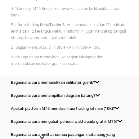
4. Teknologi MT5 Bridge menawarkan akses ke likuiditas antar
bank.
Platform trading
MetaTrader 5
menawarkan lebih dari 20 indikator
teknis dan 12 kerangka waktu. Platform ini juga mencakup penguji
strategi bawaan, serta grafik interaktif.
Di bagian Menu atas, pilih SISIPKAN > INDIKATOR.
Anda juga dapat menavigasi ke bagian Navigator dan
memasukkan indikator grafik dari sana.
Bagaimana cara memasukkan indikator grafik?
Bagaimana cara menampilkan diagram batang?
Apakah platform MT5 memfasilitasi trading lot mini (10K)?
Bagaimana cara mengubah periode waktu pada grafik MT5?
Bagaimana cara melihat semua pasangan mata uang yang