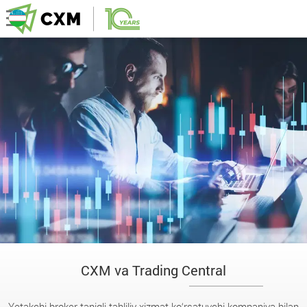
CXM va Trading Central
Yetakchi broker taniqli tahliliy xizmat ko‘rsatuvchi kompaniya bilan