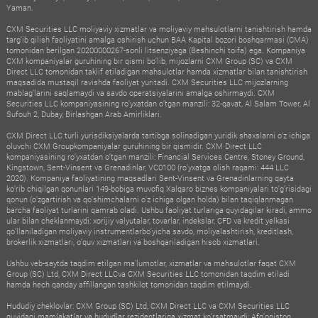
Yaman.
CXM Securities LLC moliyaviy xizmatlar va moliyaviy mahsulotlarni tanishtirish hamda
targ‘ib qilish faoliyatini amalga oshirish uchun BAA Kapital bozori boshqarmasi (CMA)
tomonidan berilgan 20200000267-sonli litsenziyaga (Beshinchi toifa) ega. Kompaniya
CXM kompaniyalar guruhining bir qismi bo‘lib, mijozlarni CXM Group (SC) va CXM
Direct LLC tomonidan taklif etiladigan mahsulotlar hamda xizmatlar bilan tanishtirish
maqsadida mustaqil ravishda faoliyat yuritadi. CXM Securities LLC mijozlarning
mablag‘larini saqlamaydi va savdo operatsiyalarini amalga oshirmaydi. CXM
Securities LLC kompaniyasining ro‘yxatdan o‘tgan manzili: 32-qavat, Al Salam Tower, Al
Sufouh 2, Dubay, Birlashgan Arab Amirliklari.
CXM Direct LLC turli yurisdiksiyalarda tartibga solinadigan yuridik shaxslarni o‘z ichiga
oluvchi CXM Groupkompaniyalar guruhining bir qismidir. CXM Direct LLC
kompaniyasining ro‘yxatdan o‘tgan manzili: Financial Services Centre, Stoney Ground,
Kingstown, Sent-Vinsent va Grenadinlar, VC0100 (ro‘yxatga olish raqami: 444 LLC
2020). Kompaniya faoliyatining maqsadlari Sent-Vinsent va Grenadinlarning qayta
ko‘rib chiqilgan qonunlari 149-bobiga muvofiq Xalqaro biznes kompaniyalari to‘g‘risidagi
qonun (o‘zgartirish va qo‘shimchalarni o‘z ichiga olgan holda) bilan taqiqlanmagan
barcha faoliyat turlarini qamrab oladi. Ushbu faoliyat turlariga quyidagilar kiradi, ammo
ular bilan cheklanmaydi: xorijiy valyutalar, tovarlar, indekslar, CFD va kredit yelkasi
qo‘llaniladigan moliyaviy instrumentlarbo‘yicha savdo, moliyalashtirish, kreditlash,
brokerlik xizmatlari, o‘quv xizmatlari va boshqariladigan hisob xizmatlari.
Ushbu veb-saytda taqdim etilgan ma’lumotlar, xizmatlar va mahsulotlar faqat CXM
Group (SC) Ltd, CXM Direct LLCva CXM Securities LLC tomonidan taqdim etiladi
hamda hech qanday affillangan tashkilot tomonidan taqdim etilmaydi.
Hududiy cheklovlar: CXM Group (SC) Ltd, CXM Direct LLC va CXM Securities LLC
quyidagi mamlakatlar va hududlar rezidentlariga xizmat ko‘rsatmaydi: Afg‘oniston,