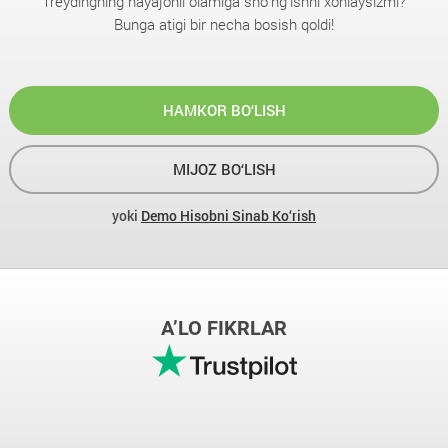
Treydingning hayajonli olamiga sho‘ng‘ishni xohlaysizmi?
Bunga atigi bir necha bosish qoldi!
HAMKOR BO‘LISH
MIJOZ BO‘LISH
yoki
Demo Hisobni Sinab Ko‘rish
A’LO FIKRLAR