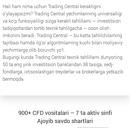
Hali ham nima uchun Trading Central kerakligini
o‘ylayapsizmi? Trading Central yechimlarining universalligi
va ko‘p funksiyaliligi sizga kerakli tahlillarni — investitsion
tadqiqotlardan tortib texnik tahlilgacha — oson olish
imkonini beradi. Trading Central — bu katta tahlilchilarning
tajribasi hamda ilg‘or algoritmlarning kuchi bilan moliyaviy
yechimlarga olib boruvchi yo‘l.
Bugungi kunda Trading Central texnik tahlillarni dunyoning
50 ta eng yirik investitsion banklaridan 38 tasiga, xedj-
fondlarga, iхtisoslashgan treyderlar va brokerlarga yetkazib
bermoqda.
900+ CFD vositalari – 7 ta aktiv sinfi
Ajoyib savdo shartlari