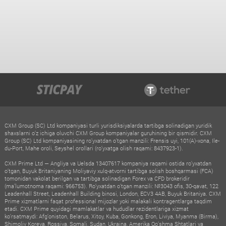
CXM Group (SC) Ltd kompaniyasi turli yurisdiksiyalarda tartibga solinadigan yuridik
shaxslarni o‘z ichiga oluvchi CXM Group kompaniyalar guruhining bir qismidir. CXM
Group (SC) Ltd kompaniyasining ro‘yxatdan o‘tgan manzili: Frensis uyi, 101(A)-xona, Ile-
du-Port, Mahe oroli, Seyshel orollari (ro‘yxatga olish raqami: 8437923-1).
CXM Prime Ltd — Angliya va Uelsda 13407617 kompaniya raqami ostida ro‘yxatdan
o‘tgan, Buyuk Britaniyaning Moliyaviy xulq-atvorni tartibga solish boshqarmasi (FCA)
tomonidan vakolat berilgan va tartibga solinadigan Forex va CFD brokeridir
(ma’lumotnoma raqami: 966753). Ro‘yxatdan o‘tgan manzili: №3043 ofis, 30-qavat, 122
Leadenhall Street, Leadenhall Building binosi, London, ECV3 4AB, Buyuk Britaniya. CXM
Prime xizmatlarni faqat professional mijozlar yoki malakali kontragentlarga taqdim
etadi. CXM Prime quyidagi mamlakatlar va hududlar rezidentlariga xizmat
ko‘rsatmaydi: Afg‘oniston, Belarus, Xitoy, Kuba, Gonkong, Eron, Liviya, Myanma (Birma),
Shimoliy Koreya, Rossiya, Somali, Sudan, Ukraina, Amerika Qo‘shma Shtatlari va