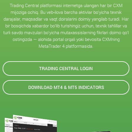
Trading Central platformasi internetga ulangan har bir CXM
mijoziga ochiq. Bu veb-ilova barcha aktivlar bo‘yicha texnik
darajalar, maqsadlar va vaqt doiralarini doimiy yangilab turadi. Har
bir bosqichda xabardor bo‘lib turishingiz uchun, texnik tahlillar va
turli savdo mavzulari bo‘yicha mutaxassislarning fikrlari doimo qo‘l
ostingizda — alohida portal orqali yoki bevosita CXMning
MetaTrader 4 platformasida.
TRADING CENTRAL LOGIN
DOWNLOAD MT4 & MT5 INDICATORS