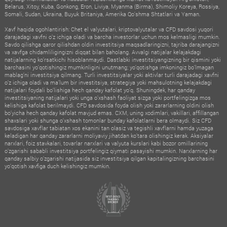
Belarus, Xitoy, Kuba, Gonkong, Eron, Liviya, Myanma (Birma), Shimoliy Koreya, Rossiya,
Somali, Sudan, Ukraina, Buyuk Britaniya, Amerika Qo‘shma Shtatlari va Yaman.
Xavf haqida ogohlantirish: Chet el valyutalari, kriptovalyutalar va CFD savdosi yuqori
darajadagi xavfni o‘z ichiga oladi va barcha investorlar uchun mos kelmasligi mumkin.
Savdo qilishga qaror qilishdan oldin investitsiya maqsadlaringizni, tajriba darajangizni
va xavfga chidamliligingizni diqqat bilan baholang. Avvalgi natijalar kelajakdagi
natijalarning ko‘rsatkichi hisoblanmaydi. Dastlabki investitsiyangizning bir qismini yoki
barchasini yo‘qotishingiz mumkinligini unutmang; yo‘qotishga imkoningiz bo‘lmagan
mablag‘ni investitsiya qilmang. Turli investitsiyalar yoki aktivlar turli darajadagi xavfni
o‘z ichiga oladi va ma’lum bir investitsiya, strategiya yoki mahsulotning kelajakdagi
natijalari foydali bo‘lishiga hech qanday kafolat yo‘q. Shuningdek, har qanday
investitsiyaning natijalari yoki unga o‘xshash faoliyat sizga yoki portfelingizga mos
kelishiga kafolat berilmaydi. CFD savdosida foyda olish yoki zararlarning oldini olish
bo‘yicha hech qanday kafolat mavjud emas. CXM, uning xodimlari, vakillari, affillangan
shaxslari yoki shunga o‘xshash tomonlar bunday kafolatlarni bera olmaydi. Siz CFD
savdosiga xavflar tabiatan xos ekanini tan olasiz va tegishli xavflarni hamda yuzaga
keladigan har qanday zararlarni moliyaviy jihatdan ko‘tara olishingiz kerak. Aksiyalar
narxlari, foiz stavkalari, tovarlar narxlari va valyuta kurslari kabi bozor omillarining
o‘zgarishi sababli investitsiya portfelingiz qiymati pasayishi mumkin. Narxlarning har
qanday salbiy o‘zgarishi natijasida siz investitsiya qilgan kapitalingizning barchasini
yo‘qotish xavfiga duch kelishingiz mumkin.