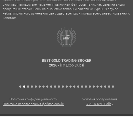
снизиться вследствие изменения рыночных факторов, таких как цены на акции,
процентные ставки, цены на сырьевые товары и валютные курсы. В случае
неблагоприятного изменения цен существует риск потери всего инвестированного
капитала.
BEST GOLD TRADING BROKER
- iFX Expo Dubai
2026
Политика конфиденциальности
Условия обслуживания
Политика использования файлов cookie
AML & KYC Policy
CXM. Все права защищены. @ 2015 - 2026