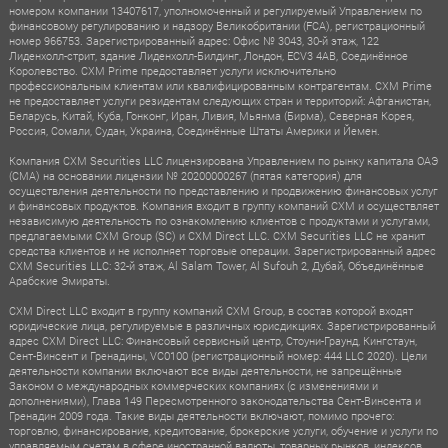
номером компании 13407617, уполномоченный и регулируемый Управлением по
финансовому регулированию и надзору Великобритании (FCA), регистрационный
номер 966753. Зарегистрированный адрес: Офис № 3043, 30-й этаж, 122
Лиденхолл-стрит, здание Лиденхолл-Билдинг, Лондон, ECV3 4AB, Соединённое
Королевство. CXM Prime предоставляет услуги исключительно
профессиональным клиентам или квалифицированным контрагентам. CXM Prime
не предоставляет услуги резидентам следующих стран и территорий: Афганистан,
Беларусь, Китай, Куба, Гонконг, Иран, Ливия, Мьянма (Бирма), Северная Корея,
Россия, Сомали, Судан, Украина, Соединённые Штаты Америки и Йемен.
Компания CXM Securities LLC лицензирована Управлением по рынку капитала ОАЭ
(CMA) на основании лицензии № 20200000267 (пятая категория) для
осуществления деятельности по представлению и продвижению финансовых услуг
и финансовых продуктов. Компания входит в группу компаний CXM и осуществляет
независимую деятельность по ознакомлению клиентов с продуктами и услугами,
предлагаемыми CXM Group (SC) и CXM Direct LLC. CXM Securities LLC не хранит
средства клиентов и не исполняет торговые операции. Зарегистрированный адрес
CXM Securities LLC: 32-й этаж, Al Salam Tower, Al Sufouh 2, Дубай, Объединённые
Арабские Эмираты.
CXM Direct LLC входит в группу компаний CXM Group, в состав которой входят
юридические лица, регулируемые в различных юрисдикциях. Зарегистрированный
адрес CXM Direct LLC: Финансовый сервисный центр, Стоуни-Граунд, Кингстаун,
Сент-Винсент и Гренадины, VC0100 (регистрационный номер: 444 LLC 2020). Цели
деятельности компании включают все виды деятельности, не запрещённые
Законом о международных коммерческих компаниях (с изменениями и
дополнениями), Глава 149 Пересмотренного законодательства Сент-Винсента и
Гренадин 2009 года. Такие виды деятельности включают, помимо прочего:
торговлю, финансирование, кредитование, брокерские услуги, обучение и услуги по
управляемым счетам в сфере иностранной валюты, товарных рынков, индексов,