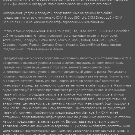
CFD и финансовых инструментов с использованием кредитного плеча.
Информация, услуги и продукты, представленные на данном веб-сайте,
предоставляются исключительно CXM Group (SC) Ltd, CXM Direct LLC и CXM
Securities LLC, а не какими-либо аффилированными компаниями.
Региональные ограничения: CXM Group (SC) Ltd, CXM Direct LLC и CXM Securities
LLC не предоставляют услуги резидентам следующих стран и территорий:
Афганистан, Беларусь, Китай, Куба, Гонконг, Иран, Ливия, Мьянма (Бирма),
Северная Корея, Россия, Сомали, Судан, Украина, Соединённое Королевство,
Соединённые Штаты Америки и Йемен.
Предупреждение о рисках: Торговля иностранной валютой, криптовалютами и CFD
сопряжена с высоким уровнем риска и может подходить не всем инвесторам.
Прежде чем принять решение о торговле, внимательно оцените свои
инвестиционные цели, уровень опыта и допустимый уровень риска. Результаты
прошлых периодов не являются показателем будущих результатов. Помните, что
вы можете потерять часть или весь первоначально вложенный капитал; не
инвестируйте средства, потерю которых вы не можете себе позволить. Различные
виды инвестиций и активов предполагают разную степень риска, и нет никаких
гарантий того, что будущие результаты конкретной инвестиции, стратегии или
продукта окажутся прибыльными. Также нет гарантий того, что результаты или
аналогичная деятельность, связанная с какой-либо инвестицией, будут подходить
вам или вашему инвестиционному портфелю. При торговле CFD не существует
гарантий получения прибыли или предотвращения убытков. Ни CXM, ни её
сотрудники, представители, аффилированные лица или иные аналогичные стороны
не могут предоставлять такие гарантии. Вы соглашаетесь с тем, что риски
являются неотъемлемой частью торговли CFD, и должны обладать достаточными
финансовыми возможностями для принятия связанных с этим рисков и покрытия
любых понесённых убытков. Стоимость инвестиционного портфеля может