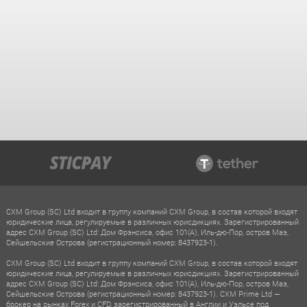
CXM Group (SC) Ltd входит в группу компаний CXM Group, в состав которой входят
юридические лица, регулируемые в различных юрисдикциях. Зарегистрированный
адрес CXM Group (SC) Ltd: Дом Фрэнсиса, офис 101(A), Иль-дю-Пор, остров Маэ,
Сейшельские Острова (регистрационный номер: 8437923-1).
CXM Group (SC) Ltd входит в группу компаний CXM Group, в состав которой входят
юридические лица, регулируемые в различных юрисдикциях. Зарегистрированный
адрес CXM Group (SC) Ltd: Дом Фрэнсиса, офис 101(A), Иль-дю-Пор, остров Маэ,
Сейшельские Острова (регистрационный номер: 8437923-1). CXM Prime Ltd —
брокер на рынках Forex и CFD, зарегистрированный в Англии и Уэльсе под