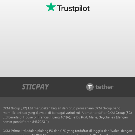
CXM Group (SC) Ltd merupakan bagian dari grup perusahaan CXM Group, yang
memiliki entitas yang diawasi di berbagai yurisdiksi. Alamat terdaftar CXM Group (SC)
Ltd berada di House of Francis, Ruang 101(A), Ile Du Port, Mahe, Seychelles (dengan
nomor pendaftaran 8437923-1)
CXM Prime Ltd adalah pialang FX dan CFD yang terdaftar di Inggris dan Wales, dengan