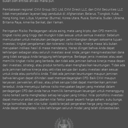
bukan oleh entitas afiliasi mana pun.
Pembatasan regional: CXM Group (SC) Ltd, CXM Direct LLC, dan CXM Securities LLC
tidak menyediakan layanan bagi penduduk di: Afghanistan, Belarus, Tiongkok, Kuba,
Hong Kong, Iran, Libya, Myanmar (Burma), Korea Utara, Rusia, Somalia, Sudan, Ukraina,
Britania Raya, Amerika Serikat, dan Yaman.
Peringatan Risiko: Perdagangan valuta asing, mata uang kripto, dan CFD memiliki
tingkat risiko yang tinggi dan mungkin tidak sesuai untuk semua investor. Sebelum
memutuskan untuk melakukan perdagangan, pertimbangkan dengan saksama tujuan
investasi, tingkat pengalaman, dan toleransi risiko Anda. Kinerja masa lalu bukan
merupakan indikasi hasil di masa mendatang. Harap diingat bahwa Anda dapat
kehilangan sebagian atau seluruh investasi awal Anda; jangan menginvestasikan dana
yang tidak sanggup Anda tanggung kehilangannya. Berbagai jenis investasi atau aset
memiliki tingkat risiko yang berbeda, dan tidak ada jaminan bahwa kinerja masa depan
dari investasi, strategi, atau produk tertentu akan menghasilkan keuntungan. Tidak ada
pula jaminan bahwa kinerja atau aktivitas serupa dari suatu investasi akan sesuai
untuk Anda atau portofolio Anda. Tidak ada jaminan keuntungan maupun jaminan
bahwa kerugian dapat dihindari saat memperdagangkan CFD. Baik CXM maupun
karyawan, perwakilan, afiliasi, atau pihak serupa tidak dapat memberikan jaminan
tersebut. Anda menyetujui bahwa risiko merupakan bagian yang melekat dalam
perdagangan CFD dan Anda harus memiliki kemampuan keuangan untuk menanggung
risiko terkait serta menghadapi setiap kerugian yang timbul. Nilai portofolio investasi
dapat menurun akibat perubahan nilai faktor pasar seperti harga saham, suku bunga,
harga komoditas, dan nilai tukar. Apabila terjadi pergerakan harga yang merugikan,
Anda dapat menghadapi risiko kehilangan seluruh modal yang telah diinvestasikan.