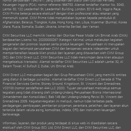
nomor perusahaan 13407617, yang disahkan dan diatur oleh Otoritas Perilaku
Keuangan Inggris (FCA), nomor referensi 966753. Alamat terdaftar: Kantor No. 3043,
Lantai 30, 122 Leadenhall St, Leadenhall Building, London, ECV3 4AB, Inggris Raya.
CXM Prime bekerja secara eksklusif dengan klien profesional atau rekanan yang
memenuhi syarat. CXM Prime tidak menyediakan layanan kepada penduduk di:
Afghanistan, Belarus, Tiongkok, Kuba, Hong Kong, Iran, Libya, Myanmar (Burma), Korea
Utara, Rusia, Somalia, Sudan, Ukraina, Amerika Serikat, dan Yaman.
CXM Securities LLC memiliki lisensi dari Otoritas Pasar Modal Uni Emirat Arab (CMA)
berdasarkan Lisensi No. 20200000267 (Kategori Kelima) untuk melakukan kegiatan
pengenalan dan promosi layanan serta produk keuangan. Perusahaan ini merupakan
bagian dari kelompok perusahaan CXM dan beroperasi secara independen untuk
memperkenalkan kepada klien produk dan layanan yang ditawarkan oleh CXM Group
(SC) dan CXM Direct LLC. CXM Securities LLC tidak menyimpan dana klien ataupun
mengeksekusi transaksi. Alamat terdaftar CXM Securities LLC adalah Lantai 32, Al
Salam Tower, Al Sufouh 2, Dubai, Uni Emirat Arab.
CXM Direct LLC merupakan bagian dari Grup Perusahaan CXM, yang memiliki entitas
yang diatur di berbagai yurisdiksi. Alamat terdaftar CXM Direct LLC berada di The
Financial Services Centre, Stoney Ground, Kingstown, St. Vincent dan Grenadines,
VC0100 (nomor pendaftaran 444 LLC 2020). Tujuan perusahaan mencakup semua
kegiatan yang tidak dilarang oleh Undang-Undang Perusahaan Bisnis Internasional
(Amandemen dan Konsolidasi), Bab 149 dari Undang-Undang Revisi St. Vincent dan
Grenadines 2009. Kegiatan-kegiatan ini meliputi, namun tidak terbatas pada,
perdagangan, pembiayaan, pemberian pinjaman, perantara, pelatihan, dan layanan akun
terkelola dalam valuta asing, komoditas, indeks, CFD, dan instrumen keuangan
berleverage.
Informasi, layanan, dan produk yang terdapat di situs web ini disediakan secara
eksklusif oleh CXM Group (SC) Ltd, CXM Direct LLC, dan CXM Securities LLC, dan