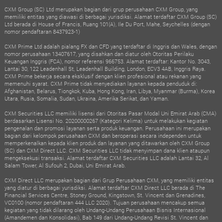
CXM Group (SC) Ltd merupakan bagian dari grup perusahaan CXM Group, yang
memiliki entitas yang diawasi di berbagai yurisdiksi. Alamat terdaftar CXM Group (SC)
Ltd berada di House of Francis, Ruang 101(A), Ile Du Port, Mahe, Seychelles (dengan
nomor pendaftaran 8437923-1)
CXM Prime Ltd adalah pialang FX dan CFD yang terdaftar di Inggris dan Wales, dengan
nomor perusahaan 13407617, yang disahkan dan diatur oleh Otoritas Perilaku
Keuangan Inggris (FCA), nomor referensi 966753. Alamat terdaftar: Kantor No. 3043,
Lantai 30, 122 Leadenhall St, Leadenhall Building, London, ECV3 4AB, Inggris Raya.
CXM Prime bekerja secara eksklusif dengan klien profesional atau rekanan yang
memenuhi syarat. CXM Prime tidak menyediakan layanan kepada penduduk di:
Afghanistan, Belarus, Tiongkok, Kuba, Hong Kong, Iran, Libya, Myanmar (Burma), Korea
Utara, Rusia, Somalia, Sudan, Ukraina, Amerika Serikat, dan Yaman.
CXM Securities LLC memiliki lisensi dari Otoritas Pasar Modal Uni Emirat Arab (CMA)
berdasarkan Lisensi No. 20200000267 (Kategori Kelima) untuk melakukan kegiatan
pengenalan dan promosi layanan serta produk keuangan. Perusahaan ini merupakan
bagian dari kelompok perusahaan CXM dan beroperasi secara independen untuk
memperkenalkan kepada klien produk dan layanan yang ditawarkan oleh CXM Group
(SC) dan CXM Direct LLC. CXM Securities LLC tidak menyimpan dana klien ataupun
mengeksekusi transaksi. Alamat terdaftar CXM Securities LLC adalah Lantai 32, Al
Salam Tower, Al Sufouh 2, Dubai, Uni Emirat Arab.
CXM Direct LLC merupakan bagian dari Grup Perusahaan CXM, yang memiliki entitas
yang diatur di berbagai yurisdiksi. Alamat terdaftar CXM Direct LLC berada di The
Financial Services Centre, Stoney Ground, Kingstown, St. Vincent dan Grenadines,
VC0100 (nomor pendaftaran 444 LLC 2020). Tujuan perusahaan mencakup semua
kegiatan yang tidak dilarang oleh Undang-Undang Perusahaan Bisnis Internasional
(Amandemen dan Konsolidasi), Bab 149 dari Undang-Undang Revisi St. Vincent dan