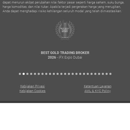
dapat menurun akibat perubahan nilai faktor pasar seperti harga saham, suku bunga,
harga komoditas, dan nilai tukar. Apabila terjadi pergerakan harga yang merugikan,
Anda dapat menghadapi risiko kehilangan seluruh modal yang telah diinvestasikan.
BEST GOLD TRADING BROKER
- iFX Expo Dubai
2026
Kebijakan Privasi
Ketentuan Layanan
Kebijakan Cookies
AML & KYC Policy
Seluruh hak cipta. Copyright © 2026