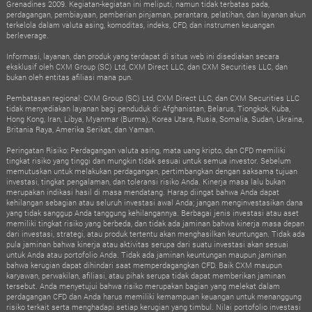
Grenadines 2009. Kegiatan-kegiatan ini meliputi, namun tidak terbatas pada,
perdagangan, pembiayaan, pemberian pinjaman, perantara, pelatihan, dan layanan akun
terkelola dalam valuta asing, komoditas, indeks, CFD, dan instrumen keuangan
berleverage.
Informasi, layanan, dan produk yang terdapat di situs web ini disediakan secara
eksklusif oleh CXM Group (SC) Ltd, CXM Direct LLC, dan CXM Securities LLC, dan
bukan oleh entitas afiliasi mana pun.
Pembatasan regional: CXM Group (SC) Ltd, CXM Direct LLC, dan CXM Securities LLC
tidak menyediakan layanan bagi penduduk di: Afghanistan, Belarus, Tiongkok, Kuba,
Hong Kong, Iran, Libya, Myanmar (Burma), Korea Utara, Rusia, Somalia, Sudan, Ukraina,
Britania Raya, Amerika Serikat, dan Yaman.
Peringatan Risiko: Perdagangan valuta asing, mata uang kripto, dan CFD memiliki
tingkat risiko yang tinggi dan mungkin tidak sesuai untuk semua investor. Sebelum
memutuskan untuk melakukan perdagangan, pertimbangkan dengan saksama tujuan
investasi, tingkat pengalaman, dan toleransi risiko Anda. Kinerja masa lalu bukan
merupakan indikasi hasil di masa mendatang. Harap diingat bahwa Anda dapat
kehilangan sebagian atau seluruh investasi awal Anda; jangan menginvestasikan dana
yang tidak sanggup Anda tanggung kehilangannya. Berbagai jenis investasi atau aset
memiliki tingkat risiko yang berbeda, dan tidak ada jaminan bahwa kinerja masa depan
dari investasi, strategi, atau produk tertentu akan menghasilkan keuntungan. Tidak ada
pula jaminan bahwa kinerja atau aktivitas serupa dari suatu investasi akan sesuai
untuk Anda atau portofolio Anda. Tidak ada jaminan keuntungan maupun jaminan
bahwa kerugian dapat dihindari saat memperdagangkan CFD. Baik CXM maupun
karyawan, perwakilan, afiliasi, atau pihak serupa tidak dapat memberikan jaminan
tersebut. Anda menyetujui bahwa risiko merupakan bagian yang melekat dalam
perdagangan CFD dan Anda harus memiliki kemampuan keuangan untuk menanggung
risiko terkait serta menghadapi setiap kerugian yang timbul. Nilai portofolio investasi